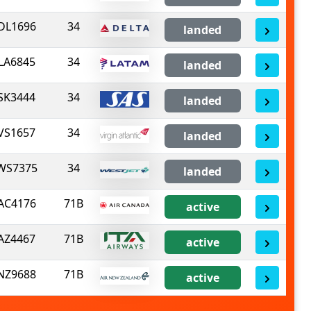
DL1696
34
landed
LA6845
34
landed
SK3444
34
landed
VS1657
34
landed
WS7375
34
landed
AC4176
71B
active
AZ4467
71B
active
NZ9688
71B
active