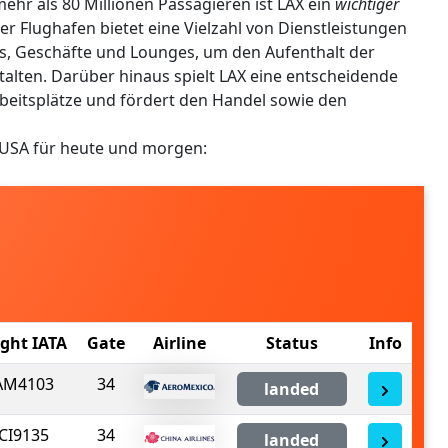
ehr als 80 Millionen Passagieren ist LAX ein
wichtiger
r Flughafen bietet eine Vielzahl von Dienstleistungen
s, Geschäfte und Lounges, um den Aufenthalt der
lten. Darüber hinaus spielt LAX eine entscheidende
Arbeitsplätze und fördert den Handel sowie den
 USA für heute und morgen:
ight IATA
Gate
Airline
Status
Info
AM4103
34
landed
CI9135
34
landed