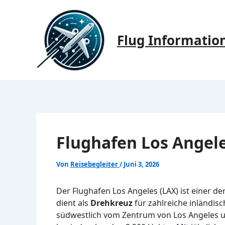
Zum
Inhalt
springen
Flug Informatio
Flughafen Los Angel
Von
Reisebegleiter
/
Juni 3, 2026
Der Flughafen Los Angeles (LAX) ist einer d
dient als
Drehkreuz
für zahlreiche inländisc
südwestlich vom Zentrum von Los Angeles un