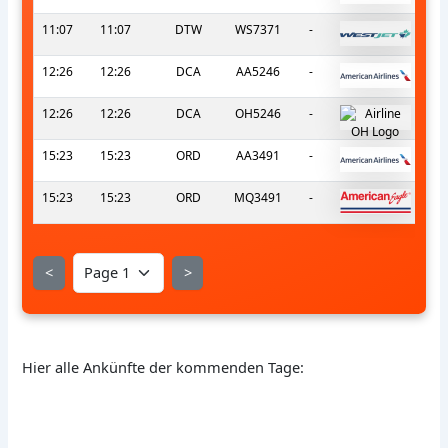
11:07
11:07
DTW
WS7371
-
12:26
12:26
DCA
AA5246
-
12:26
12:26
DCA
OH5246
-
15:23
15:23
ORD
AA3491
-
15:23
15:23
ORD
MQ3491
-
<
>
Hier alle Ankünfte der kommenden Tage: