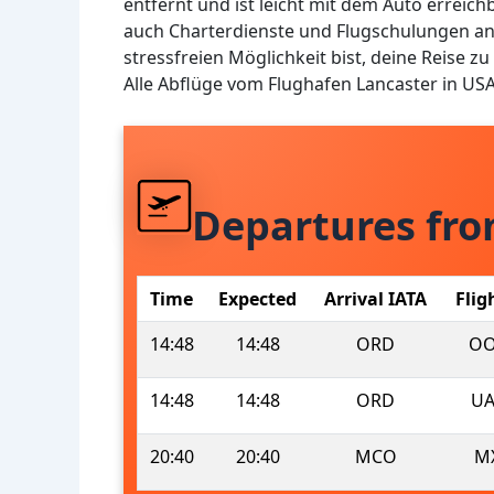
entfernt und ist leicht mit dem Auto erreic
auch Charterdienste und Flugschulungen a
stressfreien Möglichkeit bist, deine Reise z
Alle Abflüge vom Flughafen Lancaster in US
Departures fr
Time
Expected
Arrival IATA
Flig
14:48
14:48
ORD
OO
14:48
14:48
ORD
UA
20:40
20:40
MCO
M