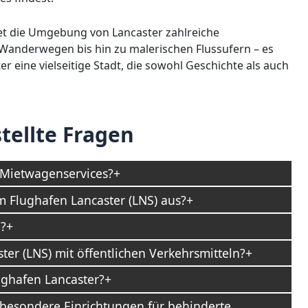
et die Umgebung von Lancaster zahlreiche
 Wanderwegen bis hin zu malerischen Flussufern – es
er eine vielseitige Stadt, die sowohl Geschichte als auch
tellte Fragen
 Mietwagenservices?
m Flughafen Lancaster (LNS) aus?
?
ter (LNS) mit öffentlichen Verkehrsmitteln?
ughafen Lancaster?
 besondere Einrichtungen für behinderte