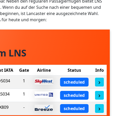
hbar. Neben den regulären Passagierflügen bietet LNS
n. Wenn du auf der Suche nach einer bequemen und
u beginnen, ist Lancaster eine ausgezeichnete Wahl.
A für heute und morgen:
om LNS
ht IATA
Gate
Airline
Status
Info
5034
1
scheduled
5034
1
scheduled
X809
-
scheduled