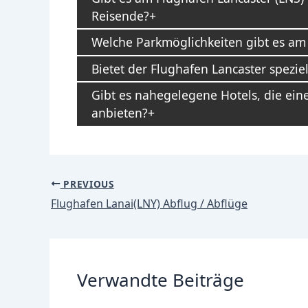
Reisende?
Welche Parkmöglichkeiten gibt es am
Bietet der Flughafen Lancaster spezie
Gibt es nahegelegene Hotels, die ein
anbieten?
Post
PREVIOUS
navigation
Flughafen Lanai(LNY) Abflug / Abflüge
Verwandte Beiträge