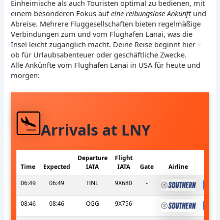
Einheimische als auch Touristen optimal zu bedienen, mit
einem besonderen Fokus auf
eine reibungslose Ankunft
und
Abreise. Mehrere Fluggesellschaften bieten regelmäßige
Verbindungen zum und vom Flughafen Lanai, was die
Insel leicht zugänglich macht. Deine Reise beginnt hier –
ob für Urlaubsabenteuer oder geschäftliche Zwecke.
Alle Ankünfte vom Flughafen Lanai in USA für heute und
morgen:
Arrivals at LNY
Departure
Flight
Time
Expected
IATA
IATA
Gate
Airline
06:49
06:49
HNL
9X680
-
s
08:46
08:46
OGG
9X756
-
s