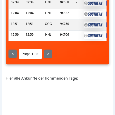
09:34
09:34
HNL
9X658
-
s
12:04
12:04
HNL
9X552
-
s
12:51
12:51
OGG
9X750
-
s
12:59
12:59
HNL
9X706
-
s
<
>
Hier alle Ankünfte der kommenden Tage: