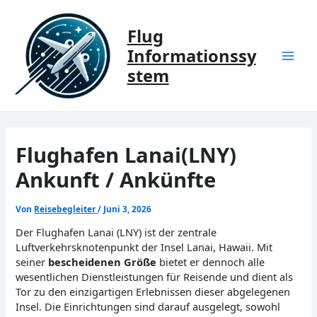
Zum
Inhalt
Flug
springen
Informationssy
Mai
stem
Men
Flughafen Lanai(LNY)
Ankunft / Ankünfte
Von
Reisebegleiter
/
Juni 3, 2026
Der Flughafen Lanai (LNY) ist der zentrale
Luftverkehrsknotenpunkt der Insel Lanai, Hawaii. Mit
seiner
bescheidenen Größe
bietet er dennoch alle
wesentlichen Dienstleistungen für Reisende und dient als
Tor zu den einzigartigen Erlebnissen dieser abgelegenen
Insel. Die Einrichtungen sind darauf ausgelegt, sowohl