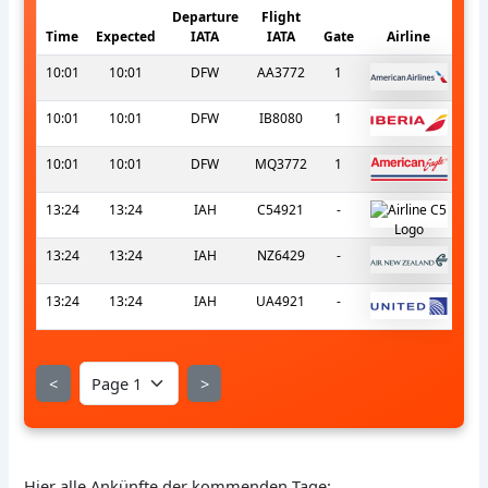
Departure
Flight
Time
Expected
IATA
IATA
Gate
Airline
10:01
10:01
DFW
AA3772
1
10:01
10:01
DFW
IB8080
1
10:01
10:01
DFW
MQ3772
1
13:24
13:24
IAH
C54921
-
13:24
13:24
IAH
NZ6429
-
13:24
13:24
IAH
UA4921
-
<
>
Hier alle Ankünfte der kommenden Tage: