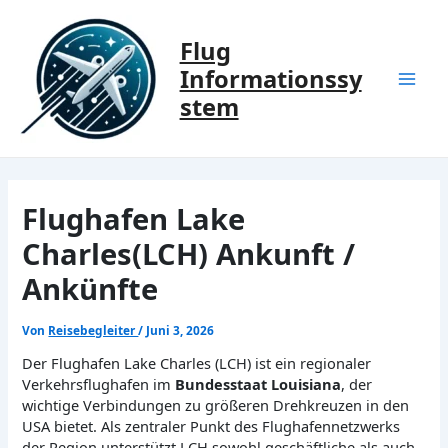
Zum
Inhalt
Flug
springen
Informationssy
Mai
stem
Men
Flughafen Lake
Charles(LCH) Ankunft /
Ankünfte
Von
Reisebegleiter
/
Juni 3, 2026
Der Flughafen Lake Charles (LCH) ist ein regionaler
Verkehrsflughafen im
Bundesstaat Louisiana
, der
wichtige Verbindungen zu größeren Drehkreuzen in den
USA bietet. Als zentraler Punkt des Flughafennetzwerks
der Region unterstützt LCH sowohl geschäftliche als auch