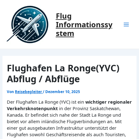
Zum
Inhalt
Flug
springen
Informationssy
Mai
stem
Men
Flughafen La Ronge(YVC)
Abflug / Abflüge
Von
Reisebegleiter
/
Dezember 10, 2025
Der Flughafen La Ronge (YVC) ist ein
wichtiger regionaler
Verkehrsknotenpunkt
in der Provinz Saskatchewan,
Kanada. Er befindet sich nahe der Stadt La Ronge und
bietet vor allem inländische Flugverbindungen an. Mit
einer gut ausgebauten Infrastruktur unterstützt der
Flughafen sowohl Geschäftsreisende als auch Touristen,