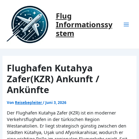
Zum
Inhalt
Flug
springen
Informationssy
Mai
stem
Men
Flughafen Kutahya
Zafer(KZR) Ankunft /
Ankünfte
Von
Reisebegleiter
/
Juni 3, 2026
Der Flughafen Kutahya Zafer (KZR) ist ein moderner
Verkehrsflughafen in der türkischen Region
Westanatolien. Er liegt strategisch günstig zwischen den
Städten Kütahya, Uşak und Afyonkarahisar, wodurch er
eine wichtige Rolle im regionalen Flugverkehr spielt. Seit