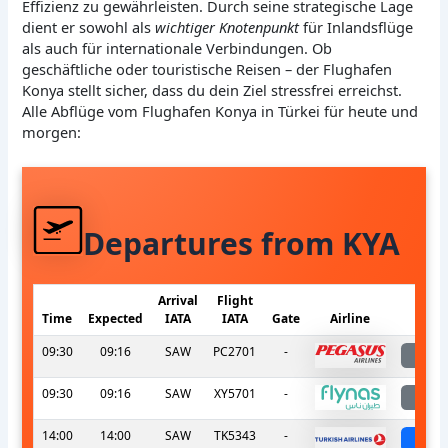
Effizienz zu gewährleisten. Durch seine strategische Lage
dient er sowohl als
wichtiger Knotenpunkt
für Inlandsflüge
als auch für internationale Verbindungen. Ob
geschäftliche oder touristische Reisen – der Flughafen
Konya stellt sicher, dass du dein Ziel stressfrei erreichst.
Alle Abflüge vom Flughafen Konya in Türkei für heute und
morgen:
Departures from KYA
Arrival
Flight
Time
Expected
IATA
IATA
Gate
Airline
S
09:30
09:16
SAW
PC2701
-
l
09:30
09:16
SAW
XY5701
-
l
14:00
14:00
SAW
TK5343
-
sch