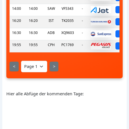
14:00
14:00
SAW
VF5343
-
sch
16:20
16:20
IST
TK2035
-
sch
16:30
16:30
ADB
XQ9603
-
sch
19:55
19:55
CPH
PC1769
-
sch
<
>
Hier alle Abfüge der kommenden Tage: