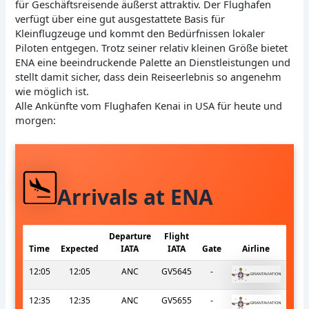
für Geschäftsreisende äußerst attraktiv. Der Flughafen
verfügt über eine gut ausgestattete Basis für
Kleinflugzeuge und kommt den Bedürfnissen lokaler
Piloten entgegen. Trotz seiner relativ kleinen Größe bietet
ENA eine beeindruckende Palette an Dienstleistungen und
stellt damit sicher, dass dein Reiseerlebnis so angenehm
wie möglich ist.
Alle Ankünfte vom Flughafen Kenai in USA für heute und
morgen:
Arrivals at ENA
Departure
Flight
Time
Expected
IATA
IATA
Gate
Airline
12:05
12:05
ANC
GV5645
-
12:35
12:35
ANC
GV5655
-