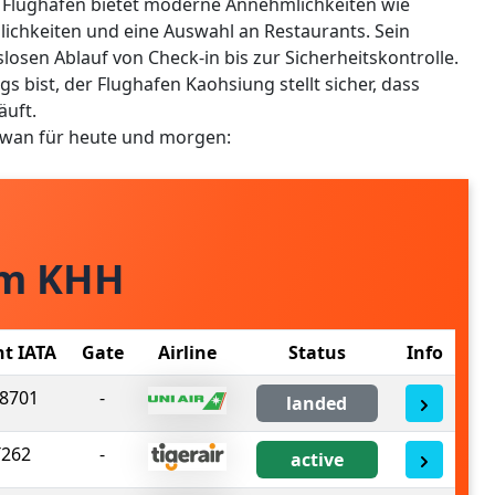
 Flughafen bietet moderne Annehmlichkeiten wie
lichkeiten und eine Auswahl an Restaurants. Sein
losen Ablauf von Check-in bis zur Sicherheitskontrolle.
s bist, der Flughafen Kaohsiung stellt sicher, dass
äuft.
aiwan für heute und morgen:
om KHH
ht IATA
Gate
Airline
Status
Info
8701
-
landed
T262
-
active