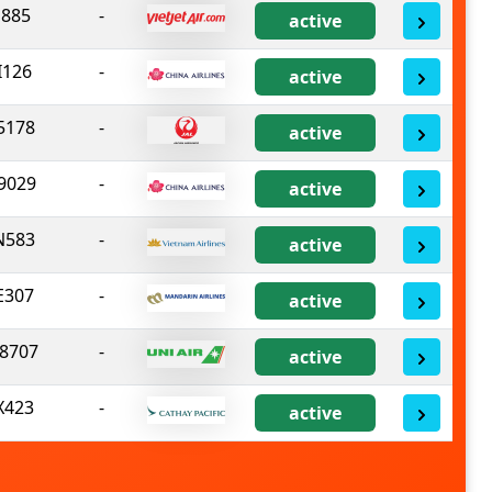
J885
-
active
I126
-
active
5178
-
active
9029
-
active
N583
-
active
E307
-
active
8707
-
active
X423
-
active