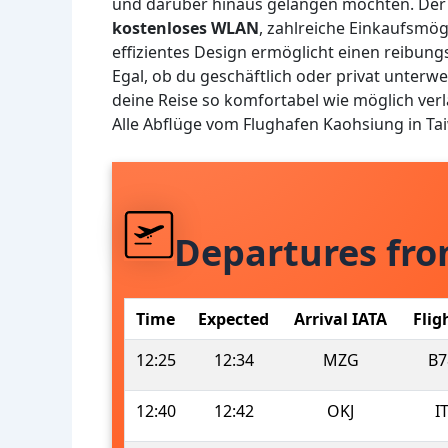
und darüber hinaus gelangen möchten. Der
kostenloses WLAN
, zahlreiche Einkaufsmög
effizientes Design ermöglicht einen reibungs
Egal, ob du geschäftlich oder privat unterweg
deine Reise so komfortabel wie möglich verl
Alle Abflüge vom Flughafen Kaohsiung in T
Departures fr
Time
Expected
Arrival IATA
Flig
12:25
12:34
MZG
B7
12:40
12:42
OKJ
I