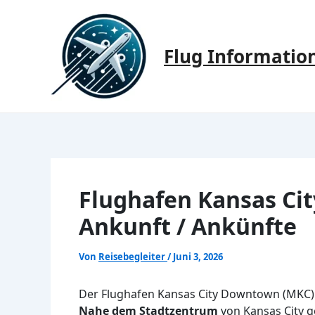
Zum
Inhalt
springen
Flug Informatio
Flughafen Kansas C
Ankunft / Ankünfte
Von
Reisebegleiter
/
Juni 3, 2026
Der Flughafen Kansas City Downtown (MKC) 
Nahe dem Stadtzentrum
von Kansas City g