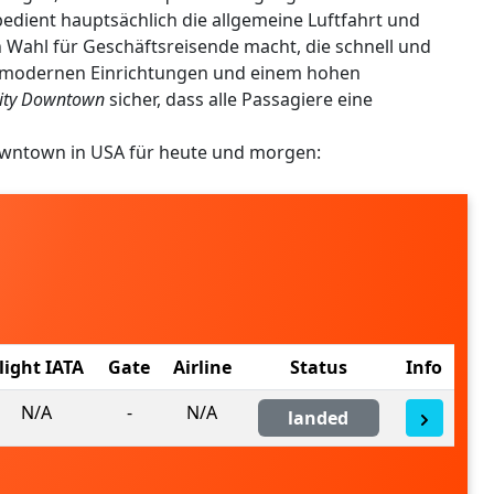
edient hauptsächlich die allgemeine Luftfahrt und
n Wahl für Geschäftsreisende macht, die schnell und
it modernen Einrichtungen und einem hohen
City Downtown
sicher, dass alle Passagiere eine
owntown in USA für heute und morgen:
C
light IATA
Gate
Airline
Status
Info
N/A
-
N/A
landed