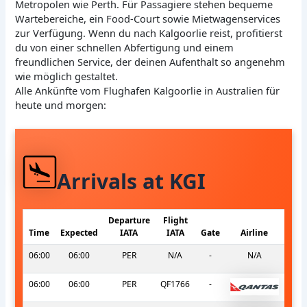
Metropolen wie Perth. Für Passagiere stehen bequeme
Wartebereiche, ein Food-Court sowie Mietwagenservices
zur Verfügung. Wenn du nach Kalgoorlie reist, profitierst
du von einer schnellen Abfertigung und einem
freundlichen Service, der deinen Aufenthalt so angenehm
wie möglich gestaltet.
Alle Ankünfte vom Flughafen Kalgoorlie in Australien für
heute und morgen:
Arrivals at KGI
Departure
Flight
Time
Expected
IATA
IATA
Gate
Airline
06:00
06:00
PER
N/A
-
N/A
06:00
06:00
PER
QF1766
-