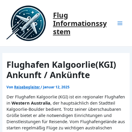
Zum
Inhalt
Flug
springen
Informationssy
Mai
stem
Men
Flughafen Kalgoorlie(KGI)
Ankunft / Ankünfte
Von
Reisebegleiter
/
Januar 12, 2025
Der Flughafen Kalgoorlie (KGI) ist ein regionaler Flughafen
in
Western Australia
, der hauptsächlich den Stadtteil
Kalgoorlie-Boulder bedient. Trotz seiner überschaubaren
Größe bietet er alle notwendigen Einrichtungen und
Dienstleistungen für Reisende. Vom Flughafengelände aus
starten regelmäßig Flüge zu wichtigen australischen