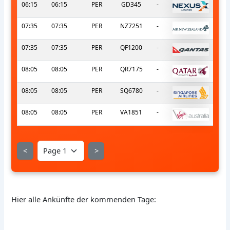
06:15
06:15
PER
GD345
-
07:35
07:35
PER
NZ7251
-
07:35
07:35
PER
QF1200
-
08:05
08:05
PER
QR7175
-
08:05
08:05
PER
SQ6780
-
08:05
08:05
PER
VA1851
-
<
>
Hier alle Ankünfte der kommenden Tage: