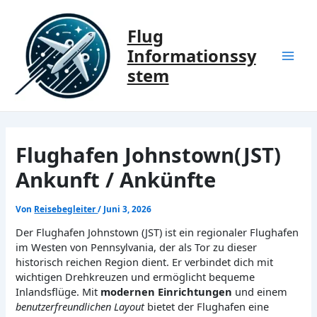
Zum
Inhalt
Flug
springen
Informationssy
Mai
stem
Men
Flughafen Johnstown(JST)
Ankunft / Ankünfte
Von
Reisebegleiter
/
Juni 3, 2026
Der Flughafen Johnstown (JST) ist ein regionaler Flughafen
im Westen von Pennsylvania, der als Tor zu dieser
historisch reichen Region dient. Er verbindet dich mit
wichtigen Drehkreuzen und ermöglicht bequeme
Inlandsflüge. Mit
modernen Einrichtungen
und einem
benutzerfreundlichen Layout
bietet der Flughafen eine