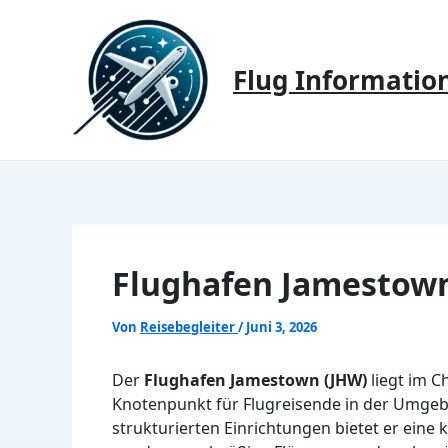
Zum
Inhalt
springen
Flug Informatio
Flughafen Jamestown
Von
Reisebegleiter
/
Juni 3, 2026
Der
Flughafen Jamestown (JHW)
liegt im C
Knotenpunkt für Flugreisende in der Umgebu
strukturierten Einrichtungen bietet er eine