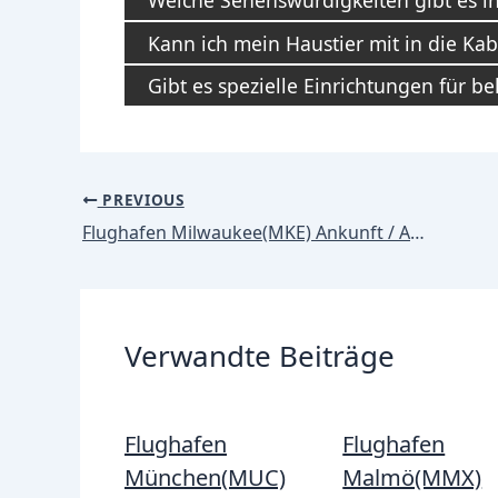
Welche Sehenswürdigkeiten gibt es i
Kann ich mein Haustier mit in die K
Gibt es spezielle Einrichtungen für b
Post
PREVIOUS
navigation
Flughafen Milwaukee(MKE) Ankunft / Ankünfte
Verwandte Beiträge
Flughafen
Flughafen
München(MUC)
Malmö(MMX)