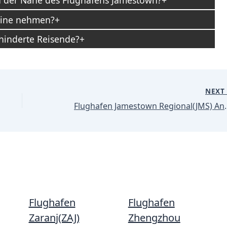
n der Nähe des Flughafens Jamestown?
abine nehmen?
ehinderte Reisende?
NEX
Flughafen Jamestown 
Flughafen
Flughafen
Zaranj(ZAJ)
Zhengzhou