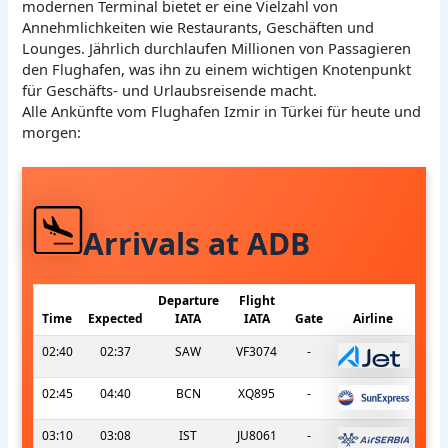
modernen Terminal bietet er eine Vielzahl von
Annehmlichkeiten wie Restaurants, Geschäften und
Lounges. Jährlich durchlaufen Millionen von Passagieren
den Flughafen, was ihn zu einem wichtigen Knotenpunkt
für Geschäfts- und Urlaubsreisende macht.
Alle Ankünfte vom Flughafen Izmir in Türkei für heute und
morgen:
Arrivals at ADB
Departure
Flight
Time
Expected
IATA
IATA
Gate
Airline
02:40
02:37
SAW
VF3074
-
02:45
04:40
BCN
XQ895
-
03:10
03:08
IST
JU8061
-