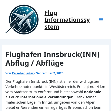
Zum
Inhalt
Flug
springen
Informationssy
Mai
stem
Men
Flughafen Innsbruck(INN)
Abflug / Abflüge
Von
Reisebegleiter
/
September 7, 2025
Der Flughafen Innsbruck (INN) ist einer der wichtigsten
Verkehrsknotenpunkte in Westösterreich. Er liegt nur 4 km
vom Stadtzentrum entfernt und bietet sowohl
nationale
als auch
internationale Verbindungen
. Dank seiner
malerischen Lage im Inntal, umgeben von den Alpen,
bietet er Reisenden ein einzigartiges Erlebnis schon beim