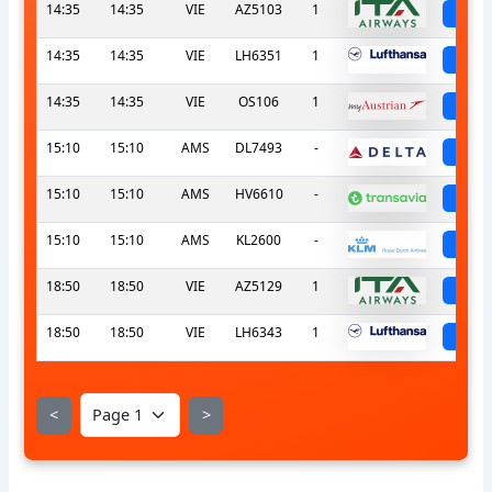
14:35
14:35
VIE
AZ5103
1
sch
14:35
14:35
VIE
LH6351
1
sch
14:35
14:35
VIE
OS106
1
sch
15:10
15:10
AMS
DL7493
-
sch
15:10
15:10
AMS
HV6610
-
sch
15:10
15:10
AMS
KL2600
-
sch
18:50
18:50
VIE
AZ5129
1
sch
18:50
18:50
VIE
LH6343
1
sch
<
>