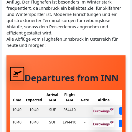
Anflug. Der Flughafen ist besonders im Winter stark
frequentiert, da Innsbruck ein beliebtes Ziel für Skifahrer
und Wintersportler ist. Moderne Einrichtungen und ein
gut strukturierter Terminal sorgen für reibungslose
Abläufe, sodass dein Reiseerlebnis angenehm und
effizient gestaltet wird.
Alle Abflüge vom Flughafen Innsbruck in Österreich für
heute und morgen:
Departures from INN
Arrival
Flight
Time
Expected
IATA
IATA
Gate
Airline
S
10:40
10:40
SUF
E64410
-
sch
10:40
10:40
SUF
EW4410
-
sch