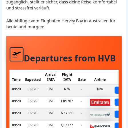
zugänglich, stellt er sicher, dass deine Reise komfortabel
und stressfrei verläuft.
Alle Abflüge vom Flughafen Hervey Bay in Australien für
heute und morgen:
Departures from HVB
Arrival
Flight
Time
Expected
IATA
IATA
Gate
Airline
S
09:20
09:20
BNE
N/A
-
N/A
sch
09:20
09:20
BNE
EK5707
-
sch
09:20
09:20
BNE
NZ7360
-
sch
09:20
09:20
BNE
QF2377
-
sch