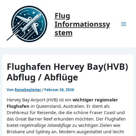
Zum
Inhalt
Flug
springen
Informationssy
Mai
stem
Men
Flughafen Hervey Bay(HVB)
Abflug / Abflüge
Von
Reisebegleiter
/
Februar 26, 2026
Hervey Bay Airport (HVB) ist ein
wichtiger regionaler
Flughafen
in Queensland, Australien. Er dient als
Drehkreuz für Reisende, die die schöne Fraser Coast und
das Great Barrier Reef erkunden möchten. Der Flughafen
bietet regelmäßige
Inlandsflüge
zu wichtigen Zielen wie
Brisbane und Sydney an. Modern ausgestattet und leicht