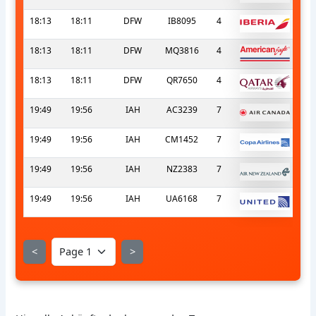
18:13
18:11
DFW
IB8095
4
18:13
18:11
DFW
MQ3816
4
18:13
18:11
DFW
QR7650
4
19:49
19:56
IAH
AC3239
7
19:49
19:56
IAH
CM1452
7
19:49
19:56
IAH
NZ2383
7
19:49
19:56
IAH
UA6168
7
<
>