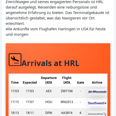
Einrichtungen
und seines engagierten Personals ist HRL
darauf ausgelegt, Reisenden eine reibungslose und
angenehme Erfahrung zu bieten. Das Terminalgebäude ist
übersichtlich gestaltet, was das Navigieren vor Ort
erleichtert.
Alle Ankünfte vom Flughafen Harlingen in USA für heute
und morgen:
Arrivals at HRL
Departure
Flight
Time
Expected
IATA
IATA
Gate
Airline
17:03
17:03
AEX
ZW7196
-
17:15
17:07
HOU
WN2913
-
18:13
18:11
DFW
AA3816
4