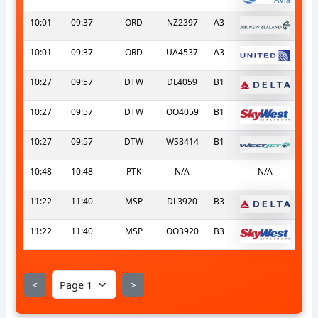
10:01
09:37
ORD
NZ2397
A3
10:01
09:37
ORD
UA4537
A3
10:27
09:57
DTW
DL4059
B1
10:27
09:57
DTW
OO4059
B1
10:27
09:57
DTW
WS8414
B1
10:48
10:48
PTK
N/A
-
N/A
11:22
11:40
MSP
DL3920
B3
11:22
11:40
MSP
OO3920
B3
<
>