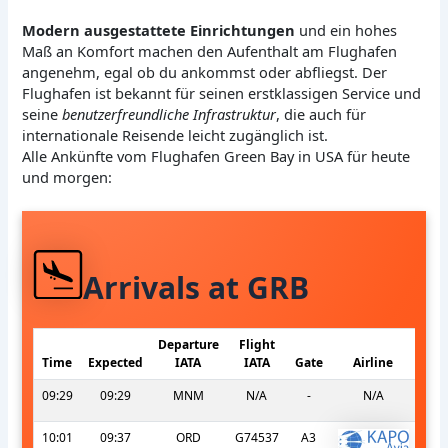
Modern ausgestattete Einrichtungen
und ein hohes
Maß an Komfort machen den Aufenthalt am Flughafen
angenehm, egal ob du ankommst oder abfliegst. Der
Flughafen ist bekannt für seinen erstklassigen Service und
seine
benutzerfreundliche Infrastruktur
, die auch für
internationale Reisende leicht zugänglich ist.
Alle Ankünfte vom Flughafen Green Bay in USA für heute
und morgen:
Arrivals at GRB
Departure
Flight
Time
Expected
IATA
IATA
Gate
Airline
09:29
09:29
MNM
N/A
-
N/A
10:01
09:37
ORD
G74537
A3