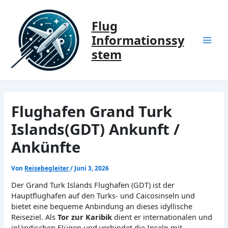
Zum
Inhalt
Flug
springen
Informationssy
Mai
stem
Men
Flughafen Grand Turk
Islands(GDT) Ankunft /
Ankünfte
Von
Reisebegleiter
/
Juni 3, 2026
Der Grand Turk Islands Flughafen (GDT) ist der
Hauptflughafen auf den Turks- und Caicosinseln und
bietet eine bequeme Anbindung an dieses idyllische
Reiseziel. Als
Tor zur Karibik
dient er internationalen und
inländischen Flügen und verbindet die Inseln mit