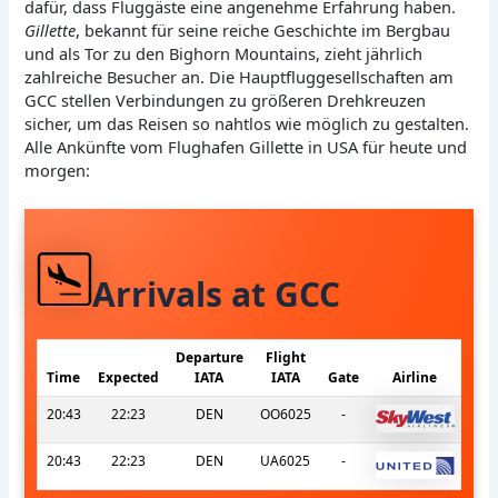
dafür, dass Fluggäste eine angenehme Erfahrung haben.
Gillette
, bekannt für seine reiche Geschichte im Bergbau
und als Tor zu den Bighorn Mountains, zieht jährlich
zahlreiche Besucher an. Die Hauptfluggesellschaften am
GCC stellen Verbindungen zu größeren Drehkreuzen
sicher, um das Reisen so nahtlos wie möglich zu gestalten.
Alle Ankünfte vom Flughafen Gillette in USA für heute und
morgen:
Arrivals at GCC
Departure
Flight
Time
Expected
IATA
IATA
Gate
Airline
20:43
22:23
DEN
OO6025
-
20:43
22:23
DEN
UA6025
-