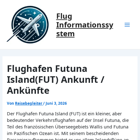
Zum
Inhalt
Flug
springen
Informationssy
Mai
stem
Men
Flughafen Futuna
Island(FUT) Ankunft /
Ankünfte
Von
Reisebegleiter
/
Juni 3, 2026
Der Flughafen Futuna Island (FUT) ist ein kleiner, aber
bedeutender Verkehrsflughafen auf der Insel Futuna, die
Teil des französischen Überseegebiets Wallis und Futuna
im Pazifischen Ozean ist. Mit seinem bescheidenden
Passagieraufkommen bietet er vor allem Inlandsflüge an,