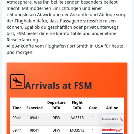
Atmosphäre, was ihn bei Reisenden besonders beliebt
macht. Mit modernen Einrichtungen und einer
reibungslosen Abwicklung der Ankünfte und Abflüge sorgt
der Flughafen dafür, dass Passagiere stressfrei reisen
können. Egal ob du geschäftlich oder privat unterwegs
bist, FSM bietet dir eine komfortable und angenehme
Reiseerfahrung.
Alle Ankünfte vom Flughafen Fort Smith in USA für heute
und morgen:
Arrivals at FSM
Departure
Flight
Time
Expected
IATA
IATA
Gate
Airline
09:41
09:41
DFW
AA3513
1
09:41
09:41
DFW
MQ3513
1