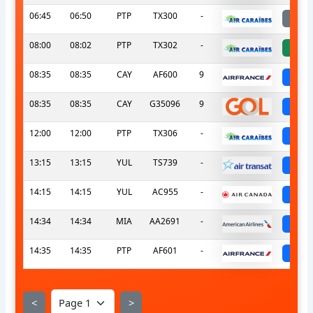
06:45
06:50
PTP
TX300
-
l
08:00
08:02
PTP
TX302
-
a
08:35
08:35
CAY
AF600
9
sc
08:35
08:35
CAY
G35096
9
sc
12:00
12:00
PTP
TX306
-
sc
13:15
13:15
YUL
TS739
-
sc
14:15
14:15
YUL
AC955
-
sc
14:34
14:34
MIA
AA2691
-
sc
14:35
14:35
PTP
AF601
-
sc
<
>