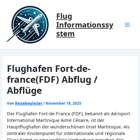
Zum
Inhalt
Flug
springen
Informationssy
Mai
stem
Men
Flughafen Fort-de-
france(FDF) Abflug /
Abflüge
Von
Reisebegleiter
/
November 18, 2025
Der Flughafen Fort-de-France (FDF), bekannt als Aéroport
International Martinique Aimé Césaire, ist der
Hauptflughafen der wunderschönen Insel Martinique. Als
zentraler Knotenpunkt für internationale und regionale
Flüge bietet er eine wichtige Verbindung zwischen den