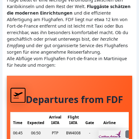
Karibikinseln und dem Rest der Welt.
Fluggäste schätzen
die modernen Einrichtungen
und die effiziente
Abfertigung am Flughafen. FDF liegt nur etwa 12 km von
Fort-de-France entfernt und ist leicht mit Taxi oder Bus
erreichbar, was ihn besonders komfortabel macht. Ob du
geschäftlich oder privat unterwegs bist, der
herzliche
Empfang
und der gut organisierte Service des Flughafens
sorgen für eine angenehme Reiseerfahrung.
Alle Abflüge vom Flughafen Fort-de-france in Martinique
für heute und morgen:
Departures from FDF
Arrival
Flight
Time
Expected
IATA
IATA
Gate
Airline
S
06:45
06:50
PTP
BW4008
-
l