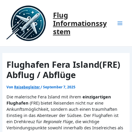
Zum
Inhalt
Flug
springen
Informationssy
Mai
stem
Men
Flughafen Fera Island(FRE)
Abflug / Abflüge
Von
Reisebegleiter
/
September 7, 2025
Die malerische Fera Island mit ihrem
einzigartigen
Flughafen
(FRE) bietet Reisenden nicht nur eine
Ankunftsmöglichkeit, sondern auch einen traumhaften
Einstieg in das Abenteuer der Südsee. Der Flughafen ist
ein Drehkreuz für
Regionale Flüge
, die wichtige
Verbindungspunkte sowohl innerhalb des Inselreiches als