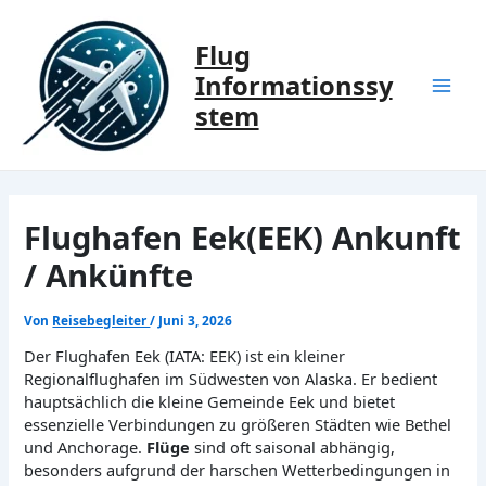
Zum
Inhalt
Flug
springen
Informationssy
Mai
stem
Men
Flughafen Eek(EEK) Ankunft
/ Ankünfte
Von
Reisebegleiter
/
Juni 3, 2026
Der Flughafen Eek (IATA: EEK) ist ein kleiner
Regionalflughafen im Südwesten von Alaska. Er bedient
hauptsächlich die kleine Gemeinde Eek und bietet
essenzielle Verbindungen zu größeren Städten wie Bethel
und Anchorage.
Flüge
sind oft saisonal abhängig,
besonders aufgrund der harschen Wetterbedingungen in