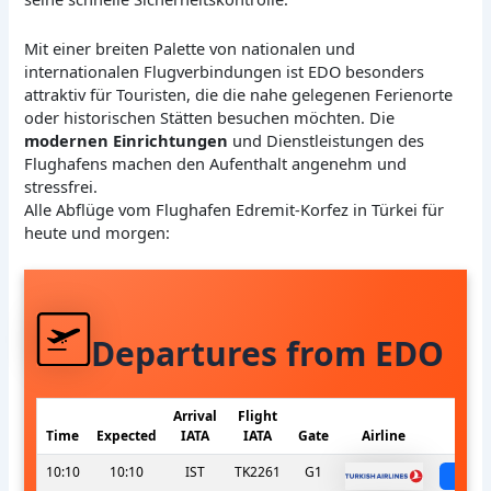
Mit einer breiten Palette von nationalen und
internationalen Flugverbindungen ist EDO besonders
attraktiv für Touristen, die die nahe gelegenen Ferienorte
oder historischen Stätten besuchen möchten. Die
modernen Einrichtungen
und Dienstleistungen des
Flughafens machen den Aufenthalt angenehm und
stressfrei.
Alle Abflüge vom Flughafen Edremit-Korfez in Türkei für
heute und morgen:
Departures from EDO
Arrival
Flight
Time
Expected
IATA
IATA
Gate
Airline
S
10:10
10:10
IST
TK2261
G1
sch