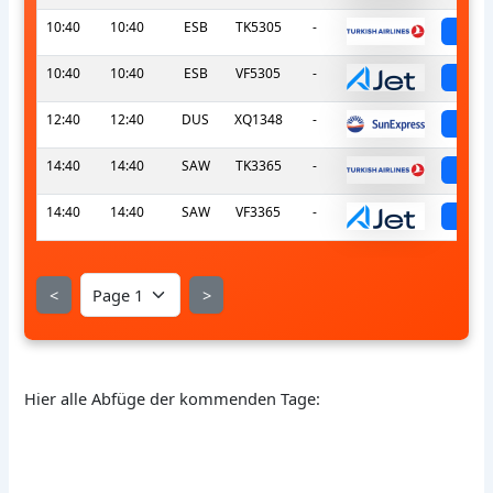
10:40
10:40
ESB
TK5305
-
sch
10:40
10:40
ESB
VF5305
-
sch
12:40
12:40
DUS
XQ1348
-
sch
14:40
14:40
SAW
TK3365
-
sch
14:40
14:40
SAW
VF3365
-
sch
<
>
Hier alle Abfüge der kommenden Tage: