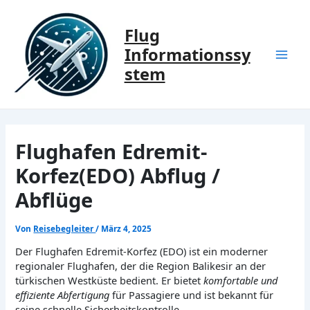
Zum
Inhalt
Flug
springen
Informationssy
Mai
stem
Men
Flughafen Edremit-
Korfez(EDO) Abflug /
Abflüge
Von
Reisebegleiter
/
März 4, 2025
Der Flughafen Edremit-Korfez (EDO) ist ein moderner
regionaler Flughafen, der die Region Balikesir an der
türkischen Westküste bedient. Er bietet
komfortable und
effiziente Abfertigung
für Passagiere und ist bekannt für
seine schnelle Sicherheitskontrolle.