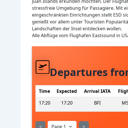
Juan Islands erkunden möchten. Der Flughafe
stressfreie Umgebung für Passagiere. Mit e
eingeschränkten Einrichtungen stellt ESD si
genießt vor allem unter Touristen Popularit
Landschaften der Insel entdecken wollen.
Alle Abflüge vom Flughafen Eastsound in U
Departures fr
Time
Expected
Arrival IATA
Flig
17:20
17:20
BFI
M5
<
>