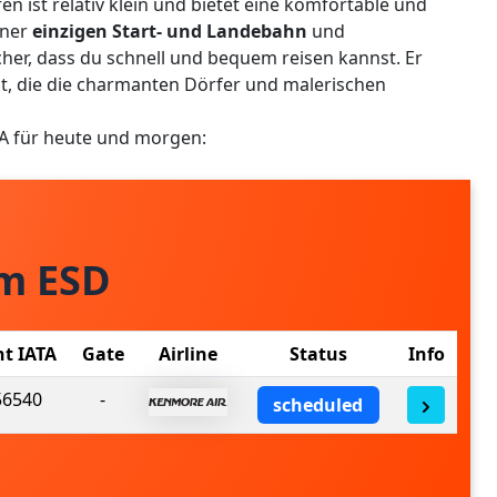
n ist relativ klein und bietet eine komfortable und
iner
einzigen Start- und Landebahn
und
cher, dass du schnell und bequem reisen kannst. Er
ät, die die charmanten Dörfer und malerischen
SA für heute und morgen:
om ESD
ht IATA
Gate
Airline
Status
Info
6540
-
scheduled