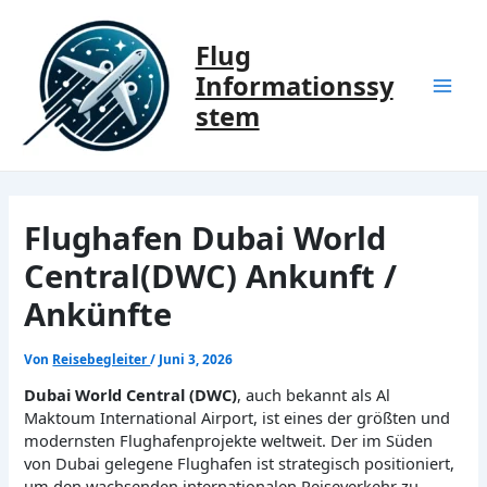
Zum
Inhalt
Flug
springen
Informationssy
Mai
stem
Men
Flughafen Dubai World
Central(DWC) Ankunft /
Ankünfte
Von
Reisebegleiter
/
Juni 3, 2026
Dubai World Central (DWC)
, auch bekannt als Al
Maktoum International Airport, ist eines der größten und
modernsten Flughafenprojekte weltweit. Der im Süden
von Dubai gelegene Flughafen ist strategisch positioniert,
um den wachsenden internationalen Reiseverkehr zu