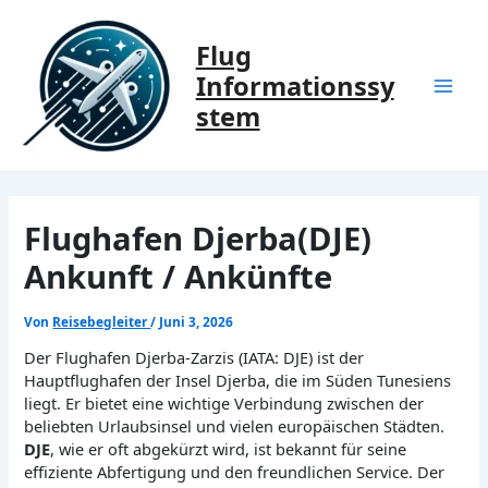
Zum
Inhalt
Flug
springen
Informationssy
Mai
stem
Men
Flughafen Djerba(DJE)
Ankunft / Ankünfte
Von
Reisebegleiter
/
Juni 3, 2026
Der Flughafen Djerba-Zarzis (IATA: DJE) ist der
Hauptflughafen der Insel Djerba, die im Süden Tunesiens
liegt. Er bietet eine wichtige Verbindung zwischen der
beliebten Urlaubsinsel und vielen europäischen Städten.
DJE
, wie er oft abgekürzt wird, ist bekannt für seine
effiziente Abfertigung und den freundlichen Service. Der