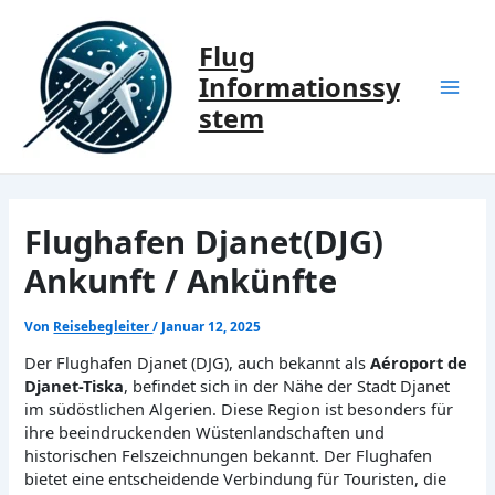
Zum
Inhalt
Flug
springen
Informationssy
Mai
stem
Men
Flughafen Djanet(DJG)
Ankunft / Ankünfte
Von
Reisebegleiter
/
Januar 12, 2025
Der Flughafen Djanet (DJG), auch bekannt als
Aéroport de
Djanet-Tiska
, befindet sich in der Nähe der Stadt Djanet
im südöstlichen Algerien. Diese Region ist besonders für
ihre beeindruckenden Wüstenlandschaften und
historischen Felszeichnungen bekannt. Der Flughafen
bietet eine entscheidende Verbindung für Touristen, die