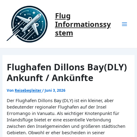
Zum
Inhalt
Flug
springen
Informationssy
Mai
stem
Men
Flughafen Dillons Bay(DLY)
Ankunft / Ankünfte
Von
Reisebegleiter
/
Juni 3, 2026
Der Flughafen Dillons Bay (DLY) ist ein kleiner, aber
bedeutender regionaler Flughafen auf der Insel
Erromango in Vanuatu. Als wichtiger Knotenpunkt für
Inlandsflüge bietet er eine essentielle Verbindung
zwischen den Inselgemeinden und größeren städtischen
Gebieten. Obwohl er eher bescheiden in seiner