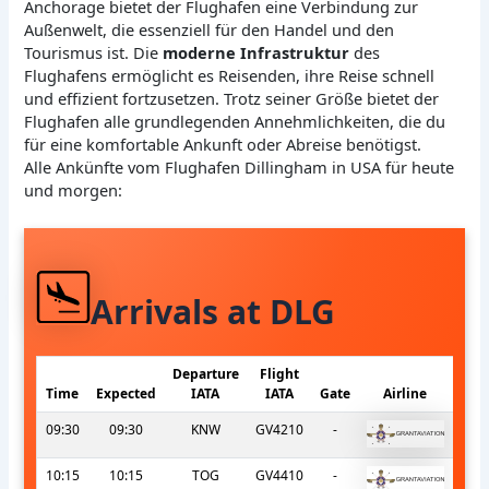
Anchorage bietet der Flughafen eine Verbindung zur
Außenwelt, die essenziell für den Handel und den
Tourismus ist. Die
moderne Infrastruktur
des
Flughafens ermöglicht es Reisenden, ihre Reise schnell
und effizient fortzusetzen. Trotz seiner Größe bietet der
Flughafen alle grundlegenden Annehmlichkeiten, die du
für eine komfortable Ankunft oder Abreise benötigst.
Alle Ankünfte vom Flughafen Dillingham in USA für heute
und morgen:
Arrivals at DLG
Departure
Flight
Time
Expected
IATA
IATA
Gate
Airline
09:30
09:30
KNW
GV4210
-
10:15
10:15
TOG
GV4410
-