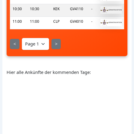
10:30
10:30
KEK
GV4110
-
11:00
11:00
CLP
GV4010
-
<
>
Hier alle Ankünfte der kommenden Tage: