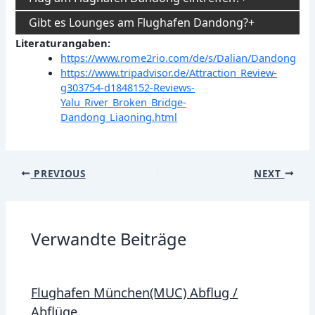
Gibt es Lounges am Flughafen Dandong?
Literaturangaben:
https://www.rome2rio.com/de/s/Dalian/Dandong
https://www.tripadvisor.de/Attraction_Review-
g303754-d1848152-Reviews-
Yalu_River_Broken_Bridge-
Dandong_Liaoning.html
Post
PREVIOUS
NEXT
navigation
Verwandte Beiträge
Flughafen München(MUC) Abflug /
Abflüge