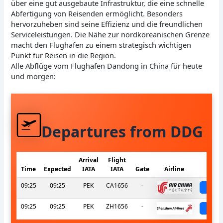
über eine gut ausgebaute Infrastruktur, die eine schnelle
Abfertigung von Reisenden ermöglicht. Besonders
hervorzuheben sind seine Effizienz und die freundlichen
Serviceleistungen. Die Nähe zur nordkoreanischen Grenze
macht den Flughafen zu einem strategisch wichtigen
Punkt für Reisen in die Region.
Alle Abflüge vom Flughafen Dandong in China für heute
und morgen:
Departures from DDG
Arrival
Flight
Time
Expected
IATA
IATA
Gate
Airline
S
09:25
09:25
PEK
CA1656
-
sch
09:25
09:25
PEK
ZH1656
-
sch