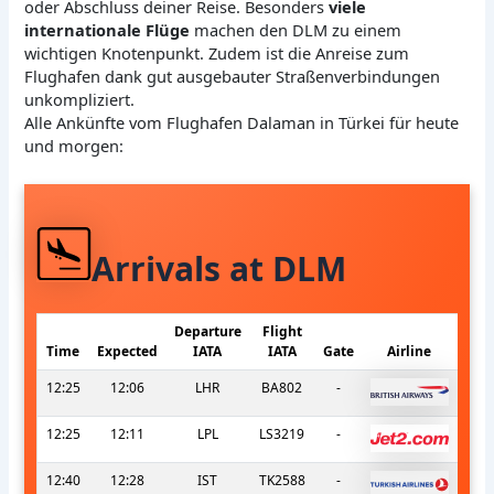
oder Abschluss deiner Reise. Besonders
viele
internationale Flüge
machen den DLM zu einem
wichtigen Knotenpunkt. Zudem ist die Anreise zum
Flughafen dank gut ausgebauter Straßenverbindungen
unkompliziert.
Alle Ankünfte vom Flughafen Dalaman in Türkei für heute
und morgen:
Arrivals at DLM
Departure
Flight
Time
Expected
IATA
IATA
Gate
Airline
12:25
12:06
LHR
BA802
-
12:25
12:11
LPL
LS3219
-
12:40
12:28
IST
TK2588
-