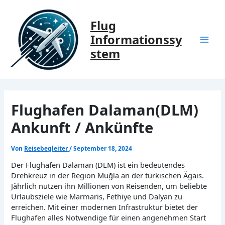
Zum
Inhalt
Flug
springen
Informationssy
Mai
stem
Men
Flughafen Dalaman(DLM)
Ankunft / Ankünfte
Von
Reisebegleiter
/
September 18, 2024
Der Flughafen Dalaman (DLM) ist ein bedeutendes
Drehkreuz in der Region Muğla an der türkischen Ägäis.
Jährlich nutzen ihn Millionen von Reisenden, um beliebte
Urlaubsziele wie Marmaris, Fethiye und Dalyan zu
erreichen. Mit einer modernen Infrastruktur bietet der
Flughafen alles Notwendige für einen angenehmen Start