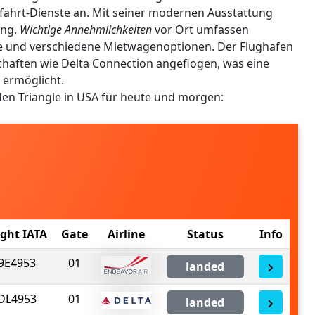
tfahrt-Dienste an. Mit seiner modernen Ausstattung
ung.
Wichtige Annehmlichkeiten
vor Ort umfassen
 und verschiedene Mietwagenoptionen. Der Flughafen
chaften wie Delta Connection angeflogen, was eine
 ermöglicht.
en Triangle in USA für heute und morgen:
ight IATA
Gate
Airline
Status
Info
9E4953
01
landed
DL4953
01
landed