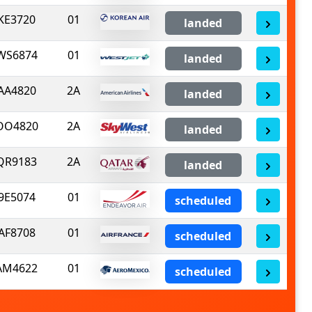
KE3720
01
landed
WS6874
01
landed
AA4820
2A
landed
OO4820
2A
landed
QR9183
2A
landed
9E5074
01
scheduled
AF8708
01
scheduled
AM4622
01
scheduled