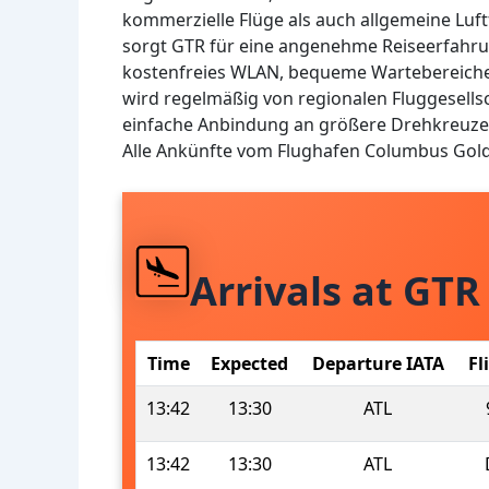
kommerzielle Flüge als auch allgemeine Luf
sorgt GTR für eine angenehme Reiseerfahr
kostenfreies WLAN, bequeme Wartebereiche
wird regelmäßig von regionalen Fluggesells
einfache Anbindung an größere Drehkreuze
Alle Ankünfte vom Flughafen Columbus Gold
Arrivals at GTR
Time
Expected
Departure IATA
Fl
13:42
13:30
ATL
13:42
13:30
ATL