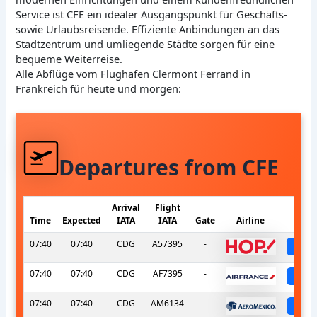
Service ist CFE ein idealer Ausgangspunkt für Geschäfts-
sowie Urlaubsreisende. Effiziente Anbindungen an das
Stadtzentrum und umliegende Städte sorgen für eine
bequeme Weiterreise.
Alle Abflüge vom Flughafen Clermont Ferrand in
Frankreich für heute und morgen:
Departures from CFE
Arrival
Flight
Time
Expected
IATA
IATA
Gate
Airline
S
07:40
07:40
CDG
A57395
-
sc
07:40
07:40
CDG
AF7395
-
sc
07:40
07:40
CDG
AM6134
-
sc