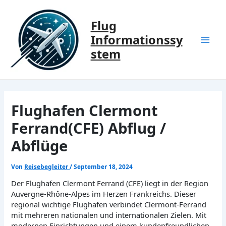
Zum
Inhalt
Flug
springen
Informationssy
Mai
stem
Men
Flughafen Clermont
Ferrand(CFE) Abflug /
Abflüge
Von
Reisebegleiter
/
September 18, 2024
Der Flughafen Clermont Ferrand (CFE) liegt in der Region
Auvergne-Rhône-Alpes im Herzen Frankreichs. Dieser
regional wichtige Flughafen verbindet Clermont-Ferrand
mit mehreren nationalen und internationalen Zielen. Mit
modernen Einrichtungen und einem kundenfreundlichen