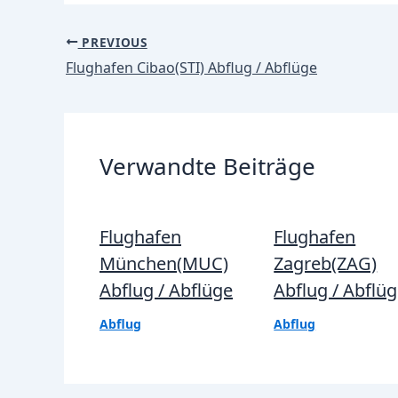
Post
PREVIOUS
navigation
Flughafen Cibao(STI) Abflug / Abflüge
Verwandte Beiträge
Flughafen
Flughafen
München(MUC)
Zagreb(ZAG)
Abflug / Abflüge
Abflug / Abflü
Abflug
Abflug