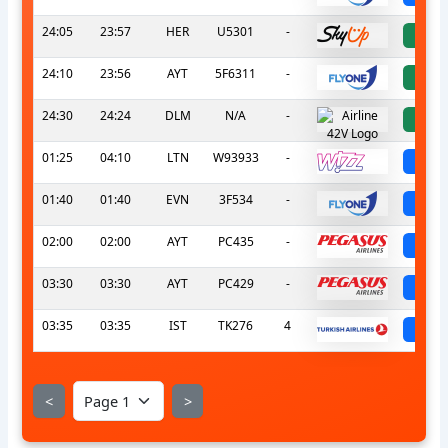
24:05
23:57
HER
U5301
-
a
24:10
23:56
AYT
5F6311
-
a
24:30
24:24
DLM
N/A
-
a
01:25
04:10
LTN
W93933
-
sch
01:40
01:40
EVN
3F534
-
sch
02:00
02:00
AYT
PC435
-
sch
03:30
03:30
AYT
PC429
-
sch
03:35
03:35
IST
TK276
4
sch
<
>