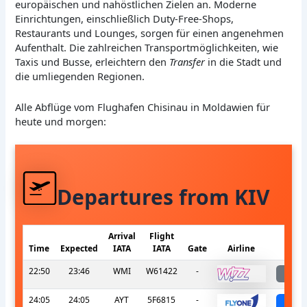
europäischen und nahöstlichen Zielen an. Moderne
Einrichtungen, einschließlich Duty-Free-Shops,
Restaurants und Lounges, sorgen für einen angenehmen
Aufenthalt. Die zahlreichen Transportmöglichkeiten, wie
Taxis und Busse, erleichtern den
Transfer
in die Stadt und
die umliegenden Regionen.
Alle Abflüge vom Flughafen Chisinau in Moldawien für
heute und morgen:
Departures from KIV
Arrival
Flight
Time
Expected
IATA
IATA
Gate
Airline
S
22:50
23:46
WMI
W61422
-
l
24:05
24:05
AYT
5F6815
-
sch