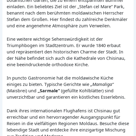
einladen. Ein beliebtes Ziel ist der „Stefan cel Mare“ Park,
benannt nach dem berühmten moldawischen Herrscher
Stefan dem Großen. Hier findest du zahlreiche Denkmäler
und eine angenehme Atmosphäre zum Verweilen.
Eine weitere wichtige Sehenswürdigkeit ist der
Triumphbogen im Stadtzentrum. Er wurde 1840 erbaut
und repräsentiert den historischen Charme der Stadt. In
der Nähe befindet sich auch die Kathedrale von Chisinau,
eine beeindruckende orthodoxe Kirche.
In puncto Gastronomie hat die moldawische Küche
einiges zu bieten. Typische Gerichte wie
„Mamaliga“
(Maisbrei) und
„Sarmale“
(gefüllte Kohlblätter) sind
unverzichtbar und garantieren ein köstliches Esserlebnis.
Dank ihres internationalen Flughafens ist Chisinau gut
erreichbar und ein hervorragender Ausgangspunkt für
Reisen in die vielfältigen Regionen Moldaus. Besuche diese
lebendige Stadt und entdecke ihre einzigartige Mischung
aus Tradition und Moderne.