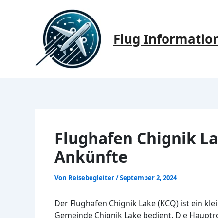
Zum
Inhalt
springen
Flug Informatio
Flughafen Chignik La
Ankünfte
Von
Reisebegleiter
/
September 2, 2024
Der Flughafen Chignik Lake (KCQ) ist ein kle
Gemeinde Chignik Lake bedient. Die Hauptro