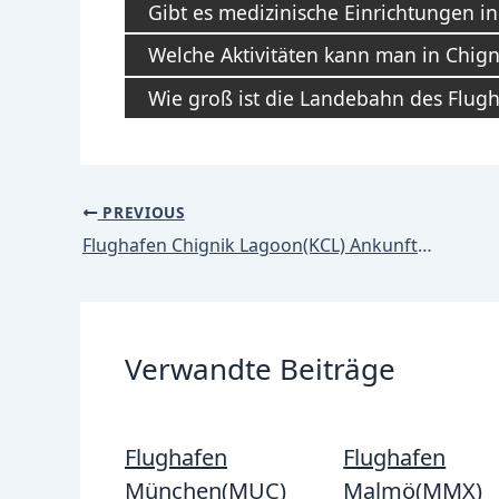
Gibt es medizinische Einrichtungen in
Welche Aktivitäten kann man in Chig
Wie groß ist die Landebahn des Flugh
Post
PREVIOUS
navigation
Flughafen Chignik Lagoon(KCL) Ankunft / Ankünfte
Verwandte Beiträge
Flughafen
Flughafen
München(MUC)
Malmö(MMX)