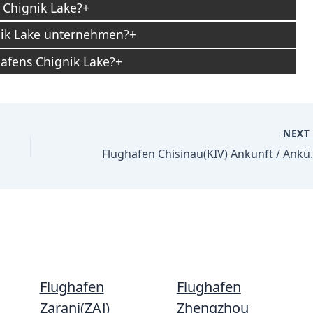
 Chignik Lake?
nik Lake unternehmen?
afens Chignik Lake?
NEX
Flughafen Ch
Flughafen
Flughafen
Zaranj(ZAJ)
Zhengzhou