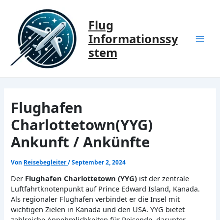
Zum
Inhalt
Flug
springen
Informationssy
Mai
stem
Men
Flughafen
Charlottetown(YYG)
Ankunft / Ankünfte
Von
Reisebegleiter
/
September 2, 2024
Der
Flughafen Charlottetown (YYG)
ist der zentrale
Luftfahrtknotenpunkt auf Prince Edward Island, Kanada.
Als regionaler Flughafen verbindet er die Insel mit
wichtigen Zielen in Kanada und den USA. YYG bietet
zahlreiche Annehmlichkeiten für Reisende, darunter