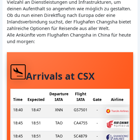
Vielzahl an Dienstleistungen und Infrastrukturen, um
deinen Aufenthalt so angenehm wie möglich zu gestalten.
Ob du nun einen Direktflug nach Europa oder eine
Inlandsverbindung suchst, der Flughafen Changsha bietet
zahlreiche Optionen für Reisende aus aller Welt.
Alle Ankünfte vom Flughafen Changsha in China für heute
und morgen:
Arrivals at CSX
Departure
Flight
Time
Expected
IATA
IATA
Gate
Airline
18:40
18:47
XNN
GS7501
-
18:45
18:51
TAO
CA4755
-
18:45
18:51
TAO
SC4879
-