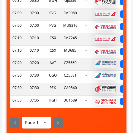
06:35
06:35
WUH
GJ8539
-
sc
07:00
07:00
PVG
FM9080
-
sc
07:00
07:00
PVG
MU8316
-
sc
07:10
07:10
CSX
FM7245
-
sc
07:10
07:10
CSX
MU685
-
sc
07:20
07:20
AAT
CZ5569
-
sc
07:30
07:30
CGO
CZ5581
-
sc
07:30
07:30
PEK
CA9540
-
sc
07:35
07:35
HGH
3U1689
-
sc
<
>