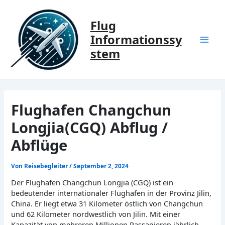
Zum
Inhalt
Flug
springen
Informationssy
Mai
stem
Men
Flughafen Changchun
Longjia(CGQ) Abflug /
Abflüge
Von
Reisebegleiter
/
September 2, 2024
Der Flughafen Changchun Longjia (CGQ) ist ein
bedeutender internationaler Flughafen in der Provinz Jilin,
China. Er liegt etwa 31 Kilometer östlich von Changchun
und 62 Kilometer nordwestlich von Jilin. Mit einer
Kapazität von mehreren Millionen Passagieren jährlich