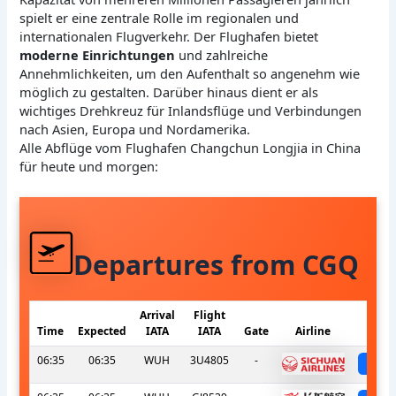
spielt er eine zentrale Rolle im regionalen und
internationalen Flugverkehr. Der Flughafen bietet
moderne Einrichtungen
und zahlreiche
Annehmlichkeiten, um den Aufenthalt so angenehm wie
möglich zu gestalten. Darüber hinaus dient er als
wichtiges Drehkreuz für Inlandsflüge und Verbindungen
nach Asien, Europa und Nordamerika.
Alle Abflüge vom Flughafen Changchun Longjia in China
für heute und morgen:
Departures from CGQ
Arrival
Flight
Time
Expected
IATA
IATA
Gate
Airline
S
06:35
06:35
WUH
3U4805
-
sc