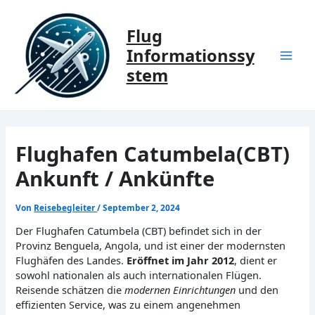
Zum
Inhalt
Flug
springen
Informationssy
Mai
stem
Men
Flughafen Catumbela(CBT)
Ankunft / Ankünfte
Von
Reisebegleiter
/
September 2, 2024
Der Flughafen Catumbela (CBT) befindet sich in der
Provinz Benguela, Angola, und ist einer der modernsten
Flughäfen des Landes.
Eröffnet im Jahr 2012
, dient er
sowohl nationalen als auch internationalen Flügen.
Reisende schätzen die
modernen Einrichtungen
und den
effizienten Service, was zu einem angenehmen