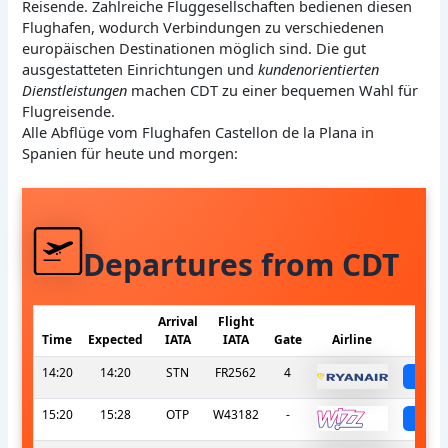
Reisende. Zahlreiche Fluggesellschaften bedienen diesen
Flughafen, wodurch Verbindungen zu verschiedenen
europäischen Destinationen möglich sind. Die gut
ausgestatteten Einrichtungen und
kundenorientierten
Dienstleistungen
machen CDT zu einer bequemen Wahl für
Flugreisende.
Alle Abflüge vom Flughafen Castellon de la Plana in
Spanien für heute und morgen:
Departures from CDT
Arrival
Flight
Time
Expected
IATA
IATA
Gate
Airline
S
14:20
14:20
STN
FR2562
4
sch
15:20
15:28
OTP
W43182
-
sch