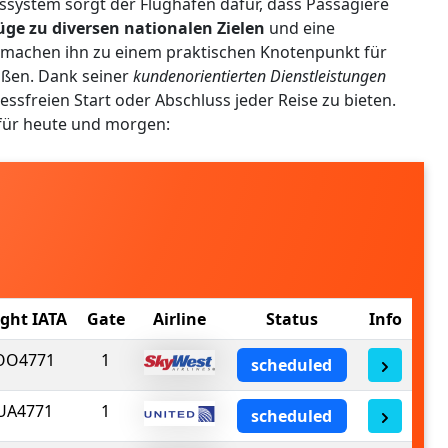
ssystem sorgt der Flughafen dafür, dass Passagiere
üge zu diversen nationalen Zielen
und eine
 machen ihn zu einem praktischen Knotenpunkt für
aßen. Dank seiner
kundenorientierten Dienstleistungen
essfreien Start oder Abschluss jeder Reise zu bieten.
 für heute und morgen:
ight IATA
Gate
Airline
Status
Info
OO4771
1
scheduled
UA4771
1
scheduled