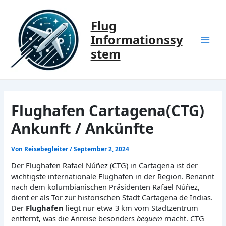
Zum
Inhalt
Flug
springen
Informationssy
Mai
stem
Men
Flughafen Cartagena(CTG)
Ankunft / Ankünfte
Von
Reisebegleiter
/
September 2, 2024
Der Flughafen Rafael Núñez (CTG) in Cartagena ist der
wichtigste internationale Flughafen in der Region. Benannt
nach dem kolumbianischen Präsidenten Rafael Núñez,
dient er als Tor zur historischen Stadt Cartagena de Indias.
Der
Flughafen
liegt nur etwa 3 km vom Stadtzentrum
entfernt, was die Anreise besonders
bequem
macht. CTG