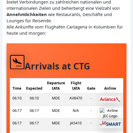
bietet Verbindungen zu zahlreichen nationalen und
internationalen Zielen und beherbergt eine Vielzahl von
Annehmlichkeiten
wie Restaurants, Geschäfte und
Lounges für Reisende.
Alle Ankünfte vom Flughafen Cartagena in Kolumbien für
heute und morgen:
Arrivals at CTG
Departure
Flight
Time
Expected
IATA
IATA
Gate
Airline
06:10
06:10
MDE
AV8470
-
06:17
06:17
MDE
N/A
-
06:17
06:17
MDE
JA5410
-