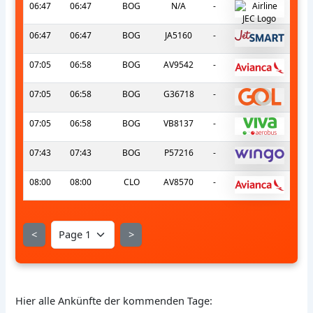
06:47
06:47
BOG
N/A
-
06:47
06:47
BOG
JA5160
-
07:05
06:58
BOG
AV9542
-
07:05
06:58
BOG
G36718
-
07:05
06:58
BOG
VB8137
-
07:43
07:43
BOG
P57216
-
08:00
08:00
CLO
AV8570
-
<
>
Hier alle Ankünfte der kommenden Tage: