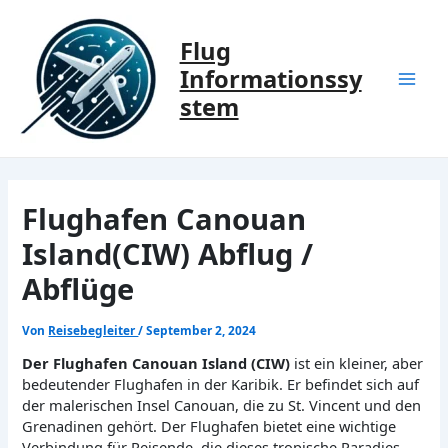
Zum
Inhalt
Flug
springen
Informationssy
Mai
stem
Men
Flughafen Canouan
Island(CIW) Abflug /
Abflüge
Von
Reisebegleiter
/
September 2, 2024
Der Flughafen Canouan Island (CIW)
ist ein kleiner, aber
bedeutender Flughafen in der Karibik. Er befindet sich auf
der malerischen Insel Canouan, die zu St. Vincent und den
Grenadinen gehört. Der Flughafen bietet eine wichtige
Verbindung für Reisende, die dieses tropische Paradies