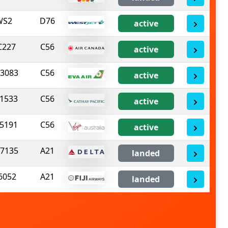
WS2
D76
active
C227
C56
active
3083
C56
active
1533
C56
active
5191
C56
active
7135
A21
landed
6052
A21
landed