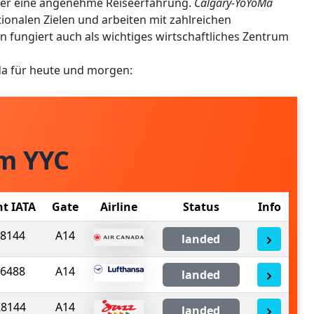
 er eine angenehme Reiseerfahrung.
Calgary-YoYoMa
tionalen Zielen und arbeiten mit zahlreichen
 fungiert auch als wichtiges wirtschaftliches Zentrum
da für heute und morgen:
om YYC
ht IATA
Gate
Airline
Status
Info
8144
A14
landed
6488
A14
landed
8144
A14
landed