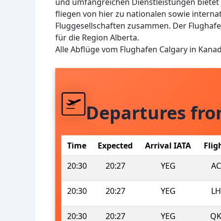
und umfangreichen Dienstleistungen bietet
fliegen von hier zu nationalen sowie interna
Fluggesellschaften zusammen. Der Flughafen
für die Region Alberta.
Alle Abflüge vom Flughafen Calgary in Kana
Departures fr
Time
Expected
Arrival IATA
Flig
20:30
20:27
YEG
AC
20:30
20:27
YEG
LH
20:30
20:27
YEG
QK