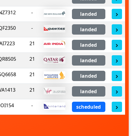
NZ7312
-
landed
QF2350
-
landed
AI7223
21
landed
QR8505
21
landed
SQ6658
21
landed
VA1413
21
landed
OI154
-
scheduled