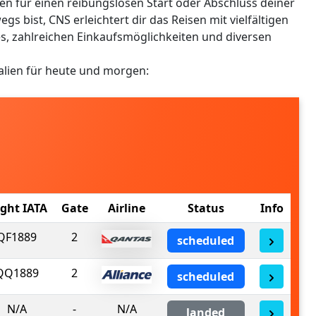
 für einen reibungslosen Start oder Abschluss deiner
gs bist, CNS erleichtert dir das Reisen mit vielfältigen
, zahlreichen Einkaufsmöglichkeiten und diversen
ralien für heute und morgen:
ight IATA
Gate
Airline
Status
Info
QF1889
2
scheduled
QQ1889
2
scheduled
N/A
-
N/A
landed