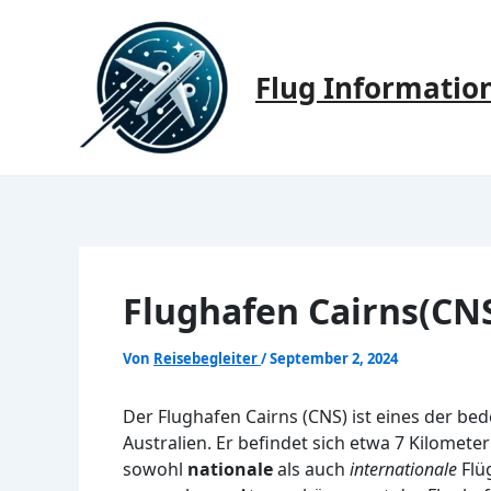
Zum
Inhalt
springen
Flug Informatio
Flughafen Cairns(CN
Von
Reisebegleiter
/
September 2, 2024
Der Flughafen Cairns (CNS) ist eines der b
Australien. Er befindet sich etwa 7 Kilomet
sowohl
nationale
als auch
internationale
Flü