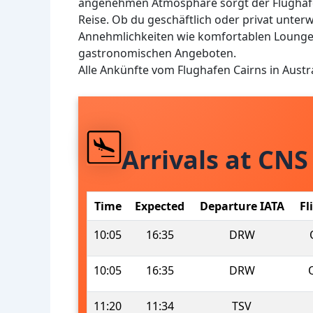
angenehmen Atmosphäre sorgt der Flughafen
Reise. Ob du geschäftlich oder privat unterwe
Annehmlichkeiten wie komfortablen Lounges
gastronomischen Angeboten.
Alle Ankünfte vom Flughafen Cairns in Aust
Arrivals at CNS
Time
Expected
Departure IATA
Fl
10:05
16:35
DRW
10:05
16:35
DRW
11:20
11:34
TSV