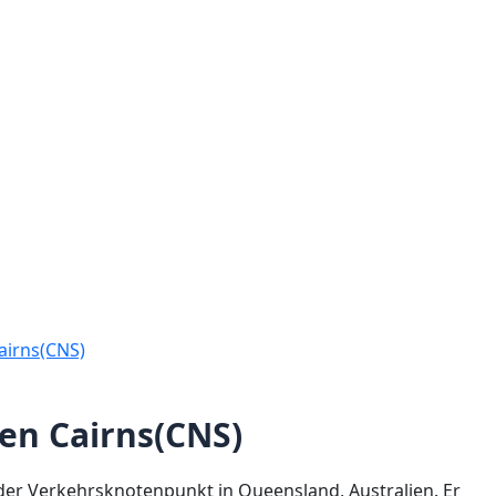
airns(CNS)
en Cairns(CNS)
nder Verkehrsknotenpunkt in Queensland, Australien. Er